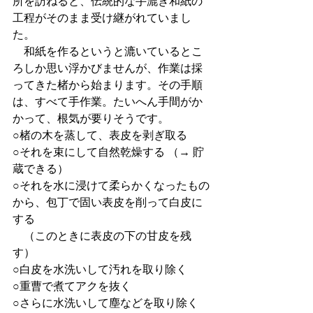
所を訪ねると、伝統的な手漉き和紙の
工程がそのまま受け継がれていまし
た。
　和紙を作るというと漉いているとこ
ろしか思い浮かびませんが、作業は採
ってきた楮から始まります。その手順
は、すべて手作業。たいへん手間がか
かって、根気が要りそうです。
○楮の木を蒸して、表皮を剥ぎ取る
○それを束にして自然乾燥する （→ 貯
蔵できる）
○それを水に浸けて柔らかくなったもの
から、包丁で固い表皮を削って白皮に
する
　（このときに表皮の下の甘皮を残
す）
○白皮を水洗いして汚れを取り除く
○重曹で煮てアクを抜く
○さらに水洗いして塵などを取り除く