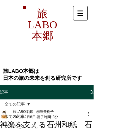
旅
LABO
本郷
旅LABO本郷は
​日本の旅の未来を創る研究所です
記事
全ての記事
旅LABO本郷 柳澤美樹子
全ての記事
2021年2月8日
読了時間: 3分
神楽を支える石州和紙 石
ジオパーク