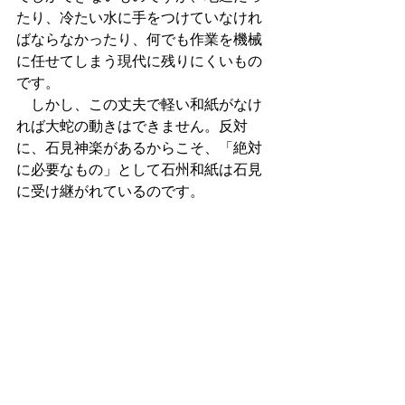
たり、冷たい水に手をつけていなけれ
ばならなかったり、何でも作業を機械
に任せてしまう現代に残りにくいもの
です。
　しかし、この丈夫で軽い和紙がなけ
れば大蛇の動きはできません。反対
に、石見神楽があるからこそ、「絶対
に必要なもの」として石州和紙は石見
に受け継がれているのです。
石見神楽が守る伝統の技 1　　ヒーロ
ーは神楽の中に
石見神楽が守る伝統の技 2　　和紙と
竹が生む大蛇の動き
石見神楽が守る伝統の技 4　　神楽面
も和紙から
石見神楽が守る伝統の技 5　　華やか