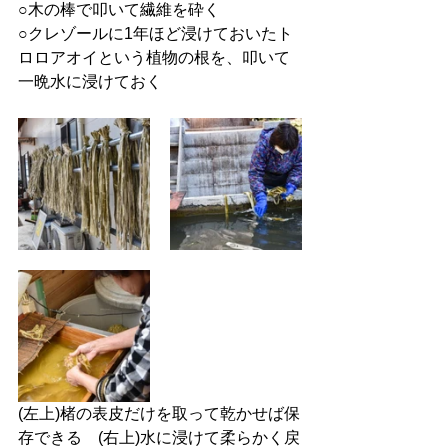
○木の棒で叩いて繊維を砕く
○クレゾールに1年ほど浸けておいたト
ロロアオイという植物の根を、叩いて
一晩水に浸けておく
(左上)楮の表皮だけを取って乾かせば保
存できる　(右上)水に浸けて柔らかく戻