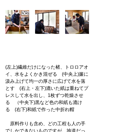
(左上)繊維だけになった楮、トロロアオ
イ、水をよくかき混ぜる　(中央上)簾に
汲み上げて均一の厚さに広げて水を落
とす　(右上・左下)漉いた紙は重ねてプ
レスして水を出し、1枚ずつ乾燥させ
る　（中央下)黒など色の和紙も漉け
る　(右下)和紙で作った中折れ帽
　原料作りも含め、どの工程も人の手
でしかできないものですが、地道だっ