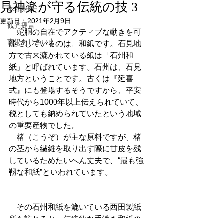
見神楽が守る伝統の技 3
本郷界隈
更新日：
2021年2月9日
観光提言
　蛇胴の自在でアクティブな動きを可
南沢あじさい山
能にしているのは、和紙です。石見地
方で古来漉かれている紙は「石州和
紙」と呼ばれています。石州は、石見
地方ということです。古くは『延喜
式』にも登場するそうですから、平安
時代から1000年以上伝えられていて、
税としても納められていたという地域
の重要産物でした。
　楮（こうぞ）が主な原料ですが、楮
の茎から繊維を取り出す際に甘皮を残
しているためたいへん丈夫で、“最も強
靱な和紙”といわれています。
　その石州和紙を漉いている西田製紙