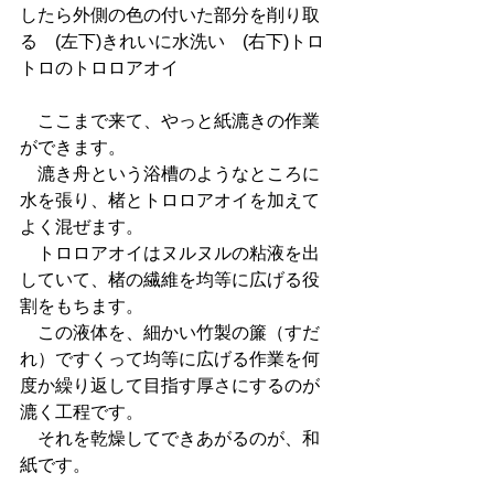
したら外側の色の付いた部分を削り取
る　(左下)きれいに水洗い　(右下)トロ
トロのトロロアオイ
　ここまで来て、やっと紙漉きの作業
ができます。
　漉き舟という浴槽のようなところに
水を張り、楮とトロロアオイを加えて
よく混ぜます。
　トロロアオイはヌルヌルの粘液を出
していて、楮の繊維を均等に広げる役
割をもちます。
　この液体を、細かい竹製の簾（すだ
れ）ですくって均等に広げる作業を何
度か繰り返して目指す厚さにするのが
漉く工程です。
　それを乾燥してできあがるのが、和
紙です。