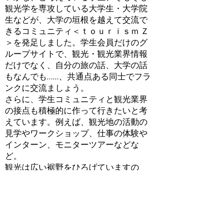
観光学を専攻している大学生・大学院
生などが、大学の垣根を越えて交流で
きるコミュニティ＜ｔｏｕｒｉｓｍ Ｚ
＞を発足しました。学生会員だけのグ
ループサイトで、観光・観光業界情報
だけでなく、自分の旅の話、大学の話
もなんでも……、共通点ある同士でフラ
ンクに交流ましょう。
さらに、学生コミュニティと観光業界
の接点も積極的に作って行きたいと考
えています。例えば、観光地の活動の
見学やワークショップ、仕事の体験や
インターン、モニターツアーなどな
ど。
観光は広い裾野をひろげていますの
で、多方面、広い意味での「観光業
界」からのアプローチも大歓迎。学生
たちにたくさんの情報と機会を提供し
てください。