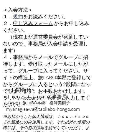
＜入会方法＞
１．
規約
をお読みください。
２．
申し込みフォーム
からお申し込み
ください。
（現在まだ運営委員会が発足してい
ないので、事務局が入会申請を受理し
ます）
４．事務局からメールでグループに招
待します。受け取ったメールにしたが
って、グループに入ってください。サ
イトの構造上、旅LABO本郷に登録して
からグループに入るという2段階になっ
＜お問合せ＞
てしまいます。お手数おかけします。
ｔｏｕｒｉｚｕｍ Ｚ事務局
​５．My Account と Profile に入力してく
（一社）旅LABO本郷 柳澤美樹子
ださい。
myanagisawa@tabilabo-hongo.com
※お預かりした個人情報は、ｔｏｕｒｉｚｕｍ
Ｚの連絡にのみ使用します。それ以外の使用の
際には、その都度情報を提出していただく、ま