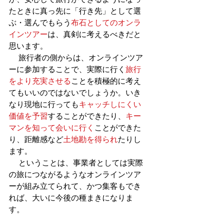
たときに真っ先に「行き先」として選
ぶ・選んでもらう
布石としてのオンラ
インツアー
は、真剣に考えるべきだと
思います。
 　旅行者の側からは、オンラインツア
ーに参加することで、実際に行く
旅行
をより充実させる
ことを積極的に考え
てもいいのではないでしょうか。いき
なり現地に行っても
キャッチしにくい
価値を予習
することができたり、
キー
マンを知って会いに行く
ことができた
り、距離感など
土地勘を得られ
たりし
ます。
 　ということは、事業者としては実際
の旅につながるようなオンラインツア
ーが組み立てられて、かつ集客もでき
れば、大いに今後の種まきになりま
す。