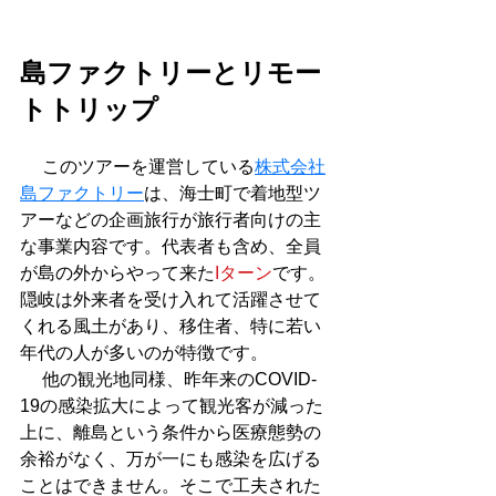
島ファクトリーとリモー
トトリップ
 　このツアーを運営している
株式会社
島ファクトリー
は、海士町で着地型ツ
アーなどの企画旅行が旅行者向けの主
な事業内容です。代表者も含め、全員
が島の外からやって来た
Iターン
です。
隠岐は外来者を受け入れて活躍させて
くれる風土があり、移住者、特に若い
年代の人が多いのが特徴です。
 　他の観光地同様、昨年来のCOVID-
19の感染拡大によって観光客が減った
上に、離島という条件から医療態勢の
余裕がなく、万が一にも感染を広げる
ことはできません。そこで工夫された