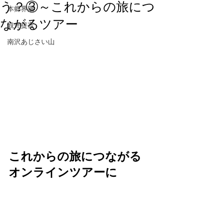
う？③～これからの旅につ
本郷界隈
ながるツアー
観光提言
南沢あじさい山
これからの旅につながる
オンラインツアーに