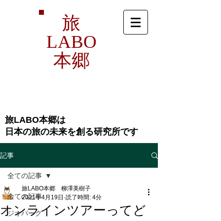
旅
LABO
本郷
旅LABO本郷は
​日本の旅の未来を創る研究所です
記事
全ての記事
旅LABO本郷 柳澤美樹子
全ての記事
2021年4月19日
読了時間: 4分
オンラインツアーってど
ジオパーク