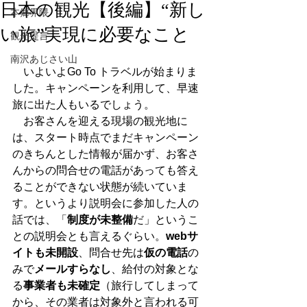
日本の観光【後編】“新し
本郷界隈
い旅”実現に必要なこと
観光提言
南沢あじさい山
　いよいよGo To トラベルが始まりま
した。キャンペーンを利用して、早速
旅に出た人もいるでしょう。
　お客さんを迎える現場の観光地に
は、スタート時点でまだキャンペーン
のきちんとした情報が届かず、お客さ
んからの問合せの電話があっても答え
ることができない状態が続いていま
す。というより説明会に参加した人の
話では、「
制度が未整備
だ」というこ
との説明会とも言えるぐらい。
webサ
イトも未開設
、問合せ先は
仮の電話
の
みで
メールすらなし
、給付の対象とな
る
事業者も未確定
（旅行してしまって
から、その業者は対象外と言われる可