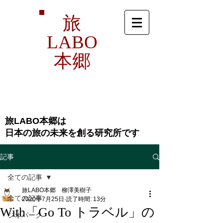
旅
LABO
本郷
旅LABO本郷は
​日本の旅の未来を創る研究所です
記事
全ての記事
旅LABO本郷 柳澤美樹子
全ての記事
2020年7月25日
読了時間: 13分
With「Go To トラベル」の
ジオパーク