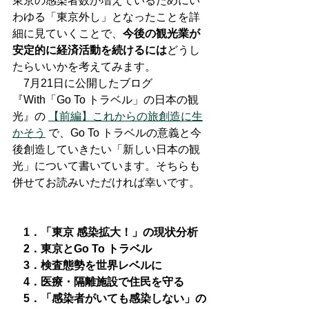
東京の感染者数が増えているためにい
わゆる「東京外し」となったことを詳
細に見ていくことで、
今後の観光業が
安定的に経済活動を続けるには
どうし
たらいいかを考えてみます。
　7月21日に公開したブログ
『With「Go To トラベル」の日本の観
光』の 
【前編】これからの旅創造に生
かそう
 で、Go To トラベルの意義と今
後創造していきたい「新しい日本の観
光」について書いています。そちらも
併せてお読みいただければ幸いです。
　1．「東京 感染拡大！」の現状分析
　2．東京とGo To トラベル
　3．検査態勢を世界レベルに
　4．医療・隔離施設で住民を守る
　5．「感染者がいても感染しない」の