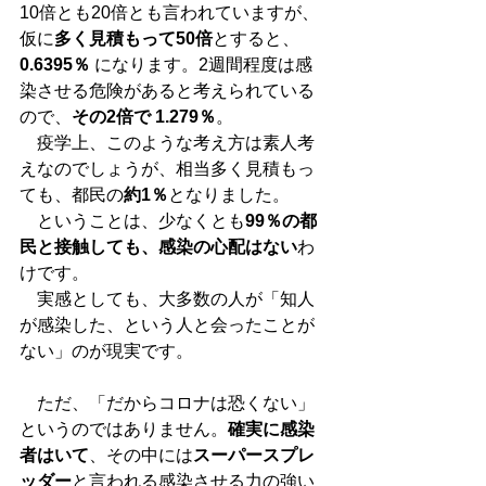
10倍とも20倍とも言われていますが、
仮に
多く見積もって50倍
とすると、
0.6395％
 になります。2週間程度は感
染させる危険があると考えられている
ので、
その2倍で 1.279％
。
　疫学上、このような考え方は素人考
えなのでしょうが、相当多く見積もっ
ても、都民の
約1％
となりました。
　ということは、少なくとも
99％の都
民と接触しても、感染の心配はない
わ
けです。
　実感としても、大多数の人が「知人
が感染した、という人と会ったことが
ない」のが現実です。
　ただ、「だからコロナは恐くない」
というのではありません。
確実に感染
者はいて
、その中には
スーパースプレ
ッダー
と言われる感染させる力の強い