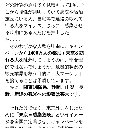
どの計算の通り多く見積もって1％。そ
こから陽性が判明していて病院や宿泊
施設にいる人、自宅等で連絡の取れて
いる人をマイナス。さらに、感染させ
る時期にある人だけを抽出した
ら……。
　そのわずかな人数を理由に、キャン
ペーンから
1400万人の都民＋東京を訪
れる人を除外
してしまうのは、非合理
的ではないでしょうか。危機的状況の
観光業界を救う目的に、大マーケット
を捨てることは矛盾しています。
　特に、
関東1都6県、静岡、山梨、長
野、新潟の観光への影響は甚大
です。
　それだけでなく、東京外しをしたた
めに
「東京＝感染危険」というイメー
ジ
を全国に定着させ、キャンペーンを