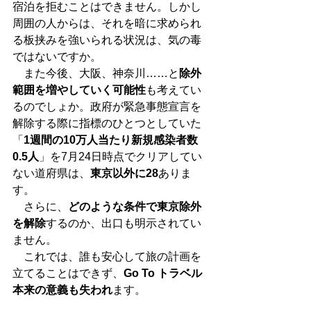
宿泊を拒むことはできません。しかし
周囲の人からは、それを暗に求められ
る板挟みを強いられる状況は、気の毒
ではないですか。
　また今後、大阪、神奈川……と
除外
範囲を増やしていく可能性
も考えてい
るのでしょか。政府が緊急事態宣言を
解除する際に指標のひとつとしていた
「
1週間の10万人当たり新規感染者数
0.5人
」を7月24日時点でクリアしてい
ない道府県は、
東京以外に28
ありま
す。
　さらに、
どのような条件で東京除外
を解除
するのか、出口も明示されてい
ません。
　これでは、誰も安心して旅の計画を
立てることはできず、
Go To トラベル
本来の意義も失われ
ます。