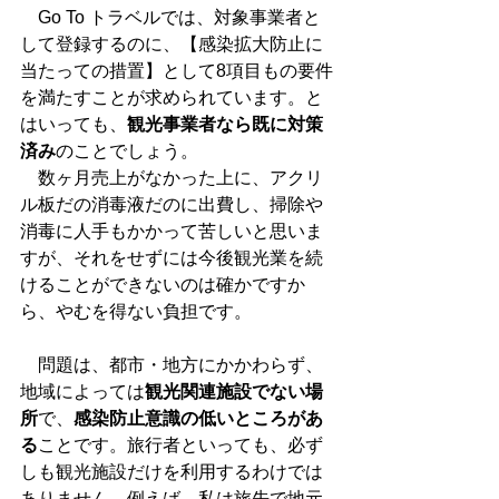
　Go To トラベルでは、対象事業者と
して登録するのに、【感染拡大防止に
当たっての措置】として8項目もの要件
を満たすことが求められています。と
はいっても、
観光事業者なら既に対策
済み
のことでしょう。
　数ヶ月売上がなかった上に、アクリ
ル板だの消毒液だのに出費し、掃除や
消毒に人手もかかって苦しいと思いま
すが、それをせずには今後観光業を続
けることができないのは確かですか
ら、やむを得ない負担です。
　問題は、都市・地方にかかわらず、
地域によっては
観光関連施設でない場
所
で、
感染防止意識の低いところがあ
る
ことです。旅行者といっても、必ず
しも観光施設だけを利用するわけでは
ありません。例えば、私は旅先で地元