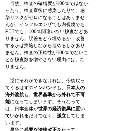
　当然、検査の確精度が100％ではなか
ったり、検査直後に感染したりで、感
染リスクがゼロになることはありませ
んが、インフルエンザでも内視鏡でも
PETでも、100％間違いない検査などあ
りません。誤差をどう埋めるか、改善
するかは実施しながら進めるしかあり
ません。検査の正確性が100％でないこ
とが検査数を増やさない理由には、な
りません。
　逆にそれができなければ、今後戻っ
てくるはずの
インバンド
も、
日本人の
海外渡航
も、
世界基準から外れて不可
能
になってしまいます。そうなって
は、日本全体が
世界の経済復興に置い
ていかれる
だけでなく、
孤立
してしま
います。
　早急に
必要な法律改正
を行って、