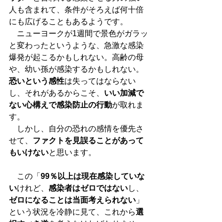
人も含まれて、条件がそろえば何十倍
にも広げることもあるようです。
　ニューヨークが1週間で景色がガラッ
と変わったというような、急激な感染
爆発が起こるかもしれない。高齢の母
や、幼い孫が感染するかもしれない。
恐いという感性
は失ってはならない
し、それがあるからこそ、
いい加減で
ない心構えで感染防止の行動
が取れま
す。
　しかし、自分の恐れの感情を優先さ
せて、
ファクトを見誤ることがあって
もいけない
と思います。
　この「
99％以上は現在感染していな
い
けれど、
感染者はゼロではない
し、
ゼロになることは当面考えられない
」
という状況を冷静に見て、これから
選