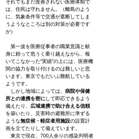
それでもまだ改善されない医療体制で
は、住民は守れません。（離島のよう
に、気象条件等で交通が遮断してしま
うようなところは別の対策が必要です
が）
　第一波を医療従事者の職業意識と献
身に頼って危うく乗り越えながら、報
いてこなかった“実績”の上には、医療機
関の協力を取り付けるのは難しいと思
います。東京でもだいぶ難航している
ようです。
　しかし地域によっては、
病院や保健
所との連携を密に
して即応できるよう
備えたり、
広域連携で助け合える信頼
を築いたり、災害時の避難所に準ずる
ような
無症候・軽症者用施設
の設置計
画を立てたりして備えています。
　東京で現在、700人余りの感染判明者