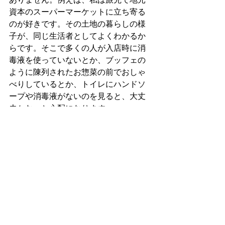
資本のスーパーマーケットに立ち寄る
のが好きです。その土地の暮らしの様
子が、同じ生活者としてよくわかるか
らです。そこで多くの人が入店時に消
毒液を使っていないとか、ブッフェの
ように陳列されたお惣菜の前でおしゃ
べりしているとか、トイレにハンドソ
ープや消毒液がないのを見ると、大丈
夫かな、と心配になります。
　管轄の保健所から感染者が出ていな
ければ切迫感がなくなるのも理解でき
るのですが、最も気をつけなければな
らないのは症状のない感染者で、それ
は検査以外で見つかる可能性はありま
せん。誰も気付かないうちに安全だと
思っていたコミュニティに入り込み、
自分が感染させる立場になっているか
もしれないのです。