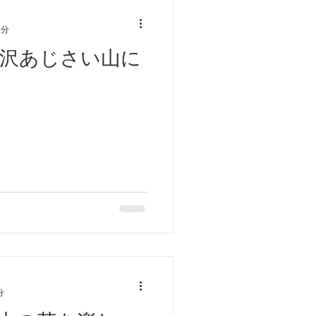
5分
南沢あじさい山に
分