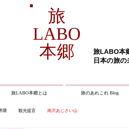
旅
LABO
本郷
旅LABO本
​日本の旅
旅LABO本郷とは
旅のあれこれ Blog
界隈
観光提言
南沢あじさい山