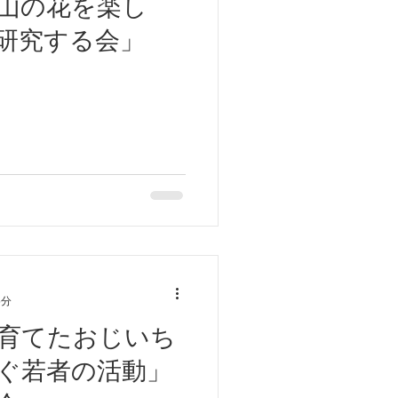
山の花を楽し
研究する会」
5分
育てたおじいち
ぐ若者の活動」