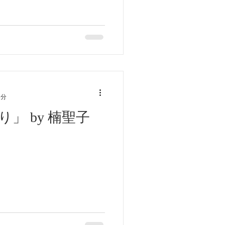
1分
」 by 楠聖子