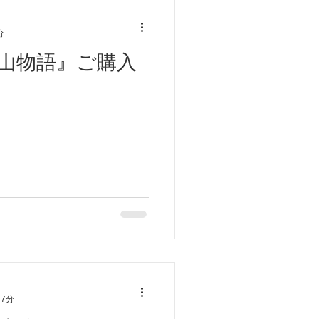
分
山物語』ご購入
 7分