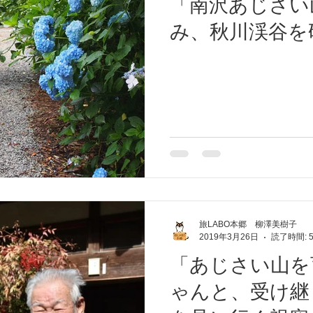
「南沢あじさい
み、秋川渓谷を
旅LABO本郷 柳澤美樹子
2019年3月26日
読了時間: 
「あじさい山を
ゃんと、受け継