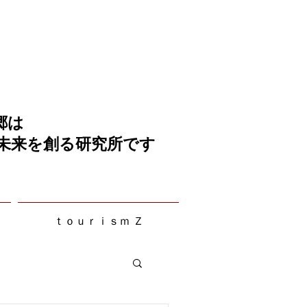
郷は
の未来を創る研究所です
ｔｏｕｒｉｓｍ Ｚ