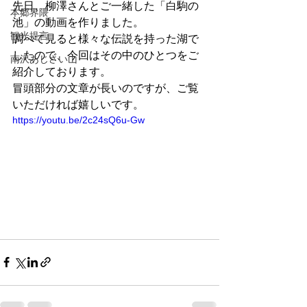
先日、柳澤さんとご一緒した「白駒の
本郷界隈
池」の動画を作りました。
観光提言
調べて見ると様々な伝説を持った湖で
したので、今回はその中のひとつをご
南沢あじさい山
紹介しております。
冒頭部分の文章が長いのですが、ご覧
いただければ嬉しいです。
https://youtu.be/2c24sQ6u-Gw