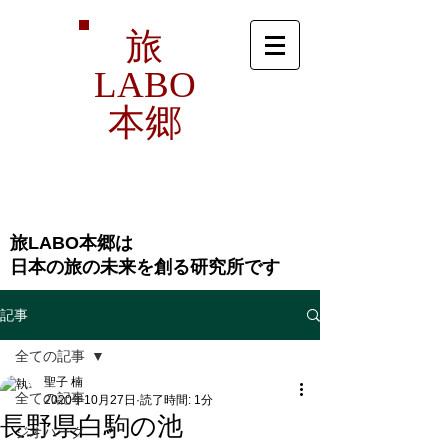
旅
LABO
本郷
旅LABO本郷は
​日本の旅の未来を創る研究所です
記事
全ての記事
聖子 楠
全ての記事
2020年10月27日
読了時間: 1分
長野県白駒の池
ジオパーク